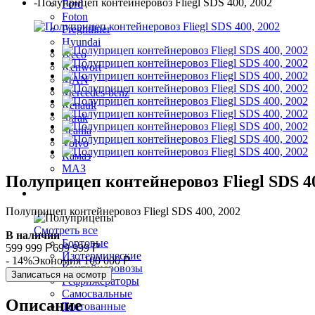
-
Полуприцеп контейнеровоз Fliegl SDS 400, 2002
Ford
Foton
Freghtliner
Hyundai
Iveco
Kenwort
MAN
Mercedes-benz
Renault
Sitrak
Scania
Volvo
Камаз
МАЗ
Полуприцеп контейнеровоз Fliegl SDS 40
Полуприцепы
Полуприцеп контейнеровоз Fliegl SDS 400, 2002
Смотреть все
В наличии
Бортовые
599 999
Р
699 999
Р
Изотермические
- 14%
Экономия 100 000
Р
Контейнеровозы
Записаться на осмотр
Рефрижераторы
Самосвальные
Описание
Тентованные