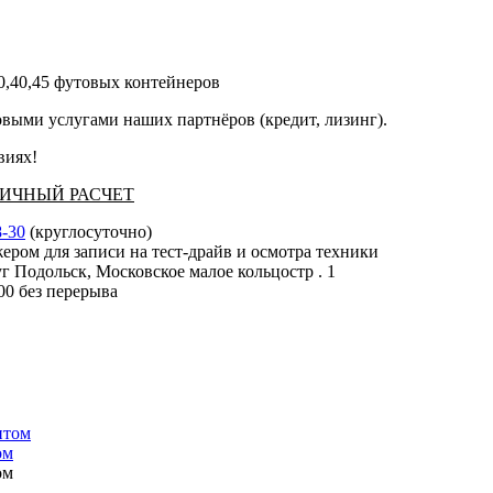
0,40,45 футовых контейнеров
выми услугами наших партнёров (кредит, лизинг).
виях!
АЛИЧНЫЙ РАСЧЕТ
8-30
(круглосуточно)
ером для записи на тест-драйв и осмотра техники
г Подольск, Московское малое кольцостр . 1
:00 без перерыва
ом
ом