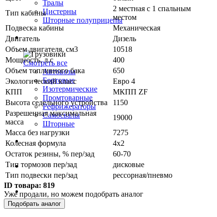
Тралы
2 местная с 1 спальным
Цистерны
Тип кабины
местом
Шторные полуприцепы
Подвеска кабины
Механическая
Грузовики
Двигатель
Дизель
Объем двигателя, см3
10518
Мощность, л.с
400
Смотреть все
Объем топливного бака
650
Автовозы
Бортовые
Экологический класс
Евро 4
Изотермические
КПП
МКПП ZF
Промтоварные
Высота седельного устройства
1150
Рефрижераторы
Разрешенная максимальная
Самосвалы
19000
масса
Шторные
Масса без нагрузки
7275
Коммерческие авто
Колесная формула
4х2
Остаток резины, % пер/зад
60-70
Тип тормозов пер/зад
дисковые
Автобусы
Тип подвески пер/зад
рессорная/пневмо
ID товара:
819
Спецтехника
Уже продали, но можем подобрать аналог
Подобрать аналог