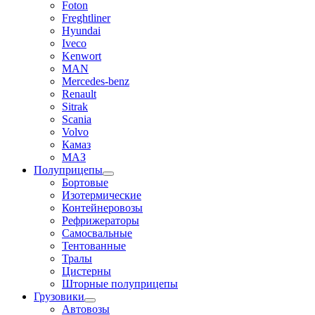
Foton
Freghtliner
Hyundai
Iveco
Kenwort
MAN
Mercedes-benz
Renault
Sitrak
Scania
Volvo
Камаз
МАЗ
Полуприцепы
Бортовые
Изотермические
Контейнеровозы
Рефрижераторы
Самосвальные
Тентованные
Тралы
Цистерны
Шторные полуприцепы
Грузовики
Автовозы