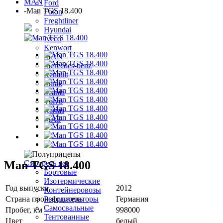
MAN
Ford
-
Man TGS 18.400
Foton
Freghtliner
Hyundai
Iveco
Kenwort
MAN
Mercedes-benz
Renault
Sitrak
Scania
Volvo
Камаз
МАЗ
Полуприцепы
Man TGS 18.400
Смотреть все
Бортовые
Изотермические
Год выпуска
2012
Контейнеровозы
Страна производитель
Германия
Рефрижераторы
Самосвальные
Пробег, км
998000
Тентованные
Цвет
белый